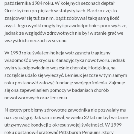
października 1984 roku. W kolejnych sezonach deptał
Gretzky’emu po piętach w statystykach. Bardzo często
znajdował się tuż za nim, bądź zdobywał taką samą ilość
asyst. Jego wyniki mogły być prawdodpobnie sporo wyższe,
jednak ze względów zdrowotnych nie był w stanie grać we
wszystkich meczach w sezonu.
W 1993 roku światem hokeja wstrząsnęła tragiczny
wiadomość o wykryciu u Kanadyjczyka nowotworu. Jednak
wykrytą odpowiednio wcześnie chorobę Hodgkina, na
szczęście udało się wyleczyć. Lemieux jeszcze w tym samym
roku postanowił założyć fundację swojego imienia. Zajmuje
się ona zapewnianiem pomocy w badaniach chorób
nowotworowych oraz leczeniu.
Niestety problemy zdrowotne zawodnika nie pozwalały mu
na czynną grę. Jak sam mówił, w wieku 32 lat nie był w stanie
utrzymywać kondycji z okresu swojej świetności. W 1999
roku postanowił uratować Pittsburgh Penguins, który