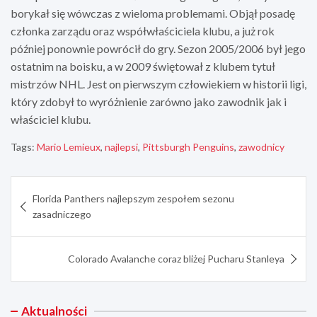
borykał się wówczas z wieloma problemami. Objął posadę
członka zarządu oraz współwłaściciela klubu, a już rok
później ponownie powrócił do gry. Sezon 2005/2006 był jego
ostatnim na boisku, a w 2009 świętował z klubem tytuł
mistrzów NHL. Jest on pierwszym człowiekiem w historii ligi,
który zdobył to wyróżnienie zarówno jako zawodnik jak i
właściciel klubu.
Tags:
Mario Lemieux
,
najlepsi
,
Pittsburgh Penguins
,
zawodnicy
Nawigacja
Florida Panthers najlepszym zespołem sezonu
wpisu
zasadniczego
Colorado Avalanche coraz bliżej Pucharu Stanleya
Aktualności