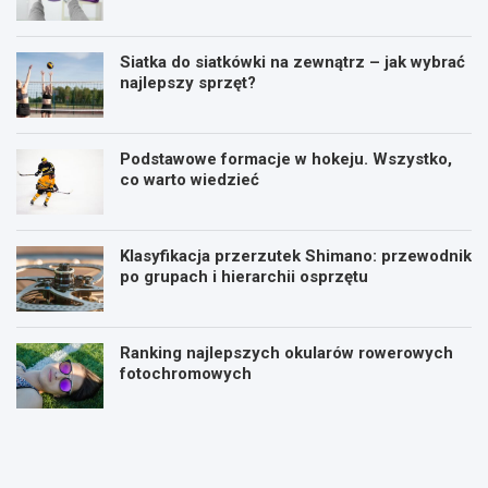
Siatka do siatkówki na zewnątrz – jak wybrać
najlepszy sprzęt?
Podstawowe formacje w hokeju. Wszystko,
co warto wiedzieć
Klasyfikacja przerzutek Shimano: przewodnik
po grupach i hierarchii osprzętu
Ranking najlepszych okularów rowerowych
fotochromowych
P
P
l
i
a
ł
n
k