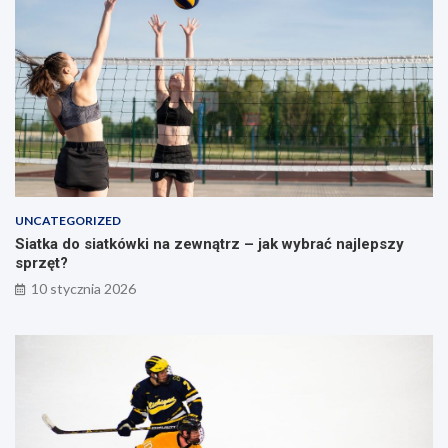
t
o
r
s
a
ł
t
u
e
p
g
a
i
e
i
ć
w
UNCATEGORIZED
i
Siatka do siatkówki na zewnątrz – jak wybrać najlepszy
c
sprzęt?
z
e
10 stycznia 2026
n
i
a