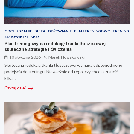
ODCHUDZANIE I DIETA
ODŻYWIANIE
PLAN TRENINGOWY
TRENING
ZDROWIE I FITNESS
Plan treningowy na redukcję tkanki tłuszczowej:
skuteczne strategie i ćwiczenia
10 stycznia 2026
Marek Nowakowski
Skuteczna redukcja tkanki tłuszczowej wymaga odpowiedniego
podejścia do treningu. Niezależnie od tego, czy chcesz zrzucić
kilka…
Czytaj dalej