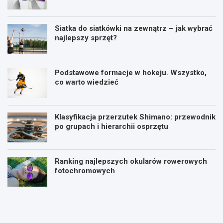
Siatka do siatkówki na zewnątrz – jak wybrać
najlepszy sprzęt?
Podstawowe formacje w hokeju. Wszystko,
co warto wiedzieć
Klasyfikacja przerzutek Shimano: przewodnik
po grupach i hierarchii osprzętu
Ranking najlepszych okularów rowerowych
fotochromowych
P
P
l
i
a
ł
n
k