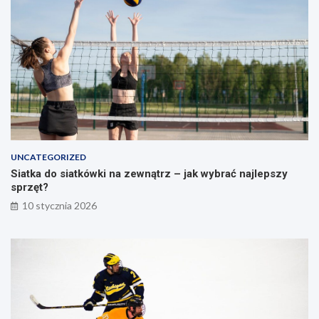
t
o
r
s
a
ł
t
u
e
p
g
a
i
e
i
ć
w
UNCATEGORIZED
i
Siatka do siatkówki na zewnątrz – jak wybrać najlepszy
c
sprzęt?
z
e
10 stycznia 2026
n
i
a