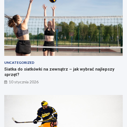
t
o
r
s
a
ł
t
u
e
p
g
a
i
e
i
ć
w
UNCATEGORIZED
i
Siatka do siatkówki na zewnątrz – jak wybrać najlepszy
c
sprzęt?
z
e
10 stycznia 2026
n
i
a