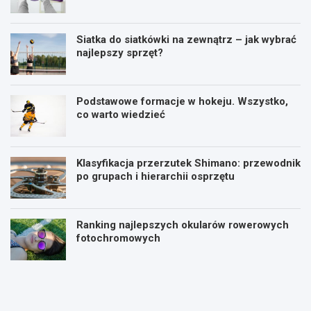
Siatka do siatkówki na zewnątrz – jak wybrać
najlepszy sprzęt?
Podstawowe formacje w hokeju. Wszystko,
co warto wiedzieć
Klasyfikacja przerzutek Shimano: przewodnik
po grupach i hierarchii osprzętu
Ranking najlepszych okularów rowerowych
fotochromowych
P
P
l
i
a
ł
n
k