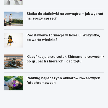
Siatka do siatkówki na zewnątrz – jak wybrać
najlepszy sprzęt?
Podstawowe formacje w hokeju. Wszystko,
co warto wiedzieć
Klasyfikacja przerzutek Shimano: przewodnik
po grupach i hierarchii osprzętu
Ranking najlepszych okularów rowerowych
fotochromowych
P
P
l
i
a
ł
n
k