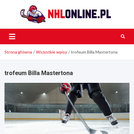
Skip
to
content
NH
Onli
Strona główna
Wszystkie wpisy
trofeum Billa Mastertona
trofeum Billa Mastertona