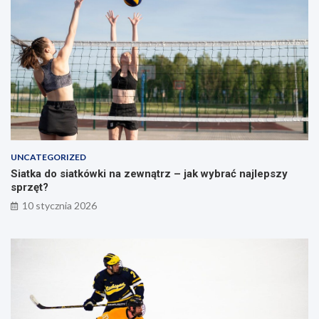
t
o
r
s
a
ł
t
u
e
p
g
a
i
e
i
ć
w
UNCATEGORIZED
i
Siatka do siatkówki na zewnątrz – jak wybrać najlepszy
c
sprzęt?
z
e
10 stycznia 2026
n
i
a