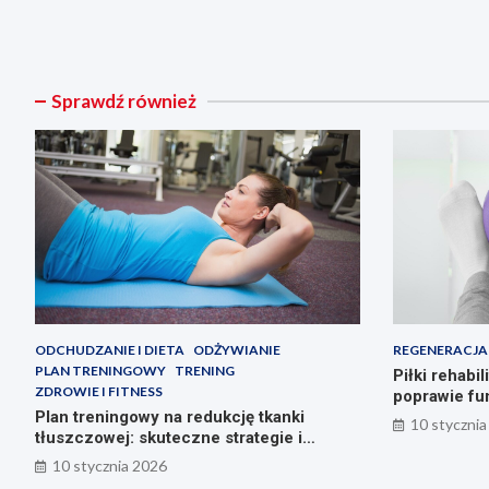
Sprawdź również
ODCHUDZANIE I DIETA
ODŻYWIANIE
REGENERACJA
PLAN TRENINGOWY
TRENING
Piłki rehabi
ZDROWIE I FITNESS
poprawie fu
Plan treningowy na redukcję tkanki
10 stycznia
tłuszczowej: skuteczne strategie i
ćwiczenia
10 stycznia 2026