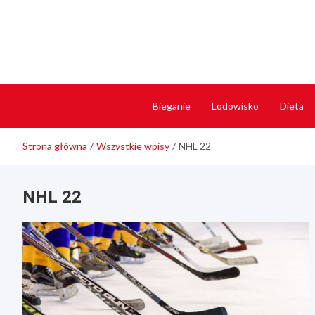
Skip
to
content
Bieganie
Lodowisko
Dieta
Strona główna
Wszystkie wpisy
NHL 22
NHL 22