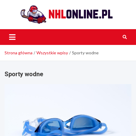
Skip
to
content
NH
Onli
Strona główna
Wszystkie wpisy
Sporty wodne
Sporty wodne