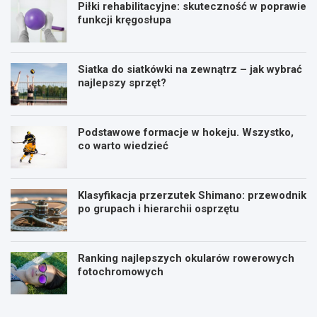
Piłki rehabilitacyjne: skuteczność w poprawie
funkcji kręgosłupa
Siatka do siatkówki na zewnątrz – jak wybrać
najlepszy sprzęt?
Podstawowe formacje w hokeju. Wszystko,
co warto wiedzieć
Klasyfikacja przerzutek Shimano: przewodnik
po grupach i hierarchii osprzętu
Ranking najlepszych okularów rowerowych
fotochromowych
P
P
l
i