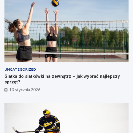
s
g
t
o
r
s
a
ł
t
u
e
p
g
a
i
e
i
ć
w
UNCATEGORIZED
i
Siatka do siatkówki na zewnątrz – jak wybrać najlepszy
c
sprzęt?
z
e
10 stycznia 2026
n
i
a