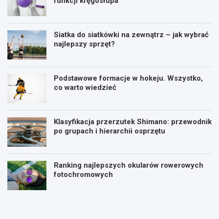
funkcji kręgosłupa
Siatka do siatkówki na zewnątrz – jak wybrać
najlepszy sprzęt?
Podstawowe formacje w hokeju. Wszystko,
co warto wiedzieć
Klasyfikacja przerzutek Shimano: przewodnik
po grupach i hierarchii osprzętu
Ranking najlepszych okularów rowerowych
fotochromowych
P
P
l
i
a
ł
n
k