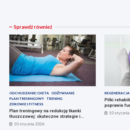
Sprawdź również
ODCHUDZANIE I DIETA
ODŻYWIANIE
REGENERACJA
PLAN TRENINGOWY
TRENING
Piłki rehabi
ZDROWIE I FITNESS
poprawie fu
Plan treningowy na redukcję tkanki
10 stycznia
tłuszczowej: skuteczne strategie i
ćwiczenia
10 stycznia 2026