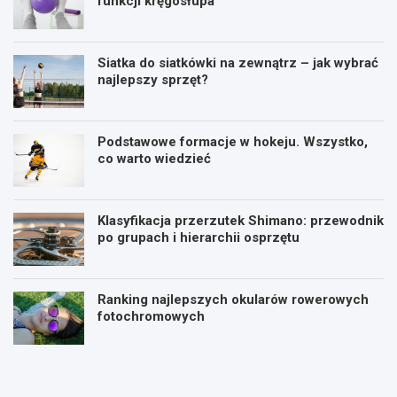
funkcji kręgosłupa
Siatka do siatkówki na zewnątrz – jak wybrać
najlepszy sprzęt?
Podstawowe formacje w hokeju. Wszystko,
co warto wiedzieć
Klasyfikacja przerzutek Shimano: przewodnik
po grupach i hierarchii osprzętu
Ranking najlepszych okularów rowerowych
fotochromowych
P
P
l
i
a
ł
n
k