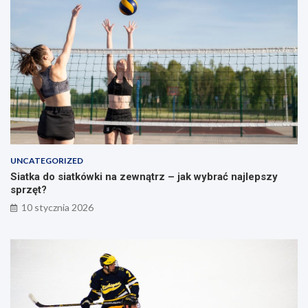
s
g
t
o
r
s
a
ł
t
u
e
p
g
a
i
e
i
ć
w
UNCATEGORIZED
i
Siatka do siatkówki na zewnątrz – jak wybrać najlepszy
c
sprzęt?
z
e
10 stycznia 2026
n
i
a